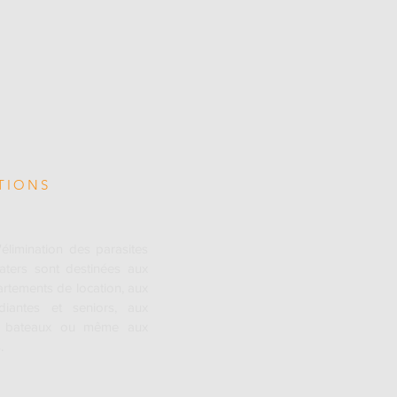
TIONS
'élimination des parasites
aters sont destinées aux
artements de location, aux
diantes et seniors, aux
x bateaux ou même aux
.