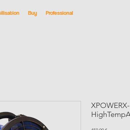
ilisation
Buy
Professional
XPOWERX-3
HighTempA
Prix