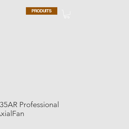
PRODUITS
5AR Professional
xialFan