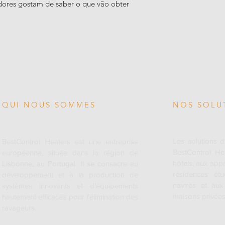
ores gostam de saber o que vão obter 
QUI NOUS SOMMES
NOS SOLU
Les solutions d
BestControl Heaters est une entreprise
BestControl He
européenne, située dans la région de
hôtels, aux app
Lisbonne, au Portugal. Il se consacre au
résidences étu
développement et à la production de
navires et au
systèmes innovants et d'équipements
maisons privées
hautement efficaces pour l'élimination des
ravageurs.